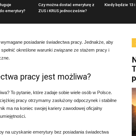
ługuje
Czy można dostać emeryturę z
Kiedy będzie 13 i
do emerytury?
ZUS i KRUS jednocześnie?
est wymagane posiadanie świadectwa pracy. Jednakże, aby
 spełnić określone warunki związane ze stażem pracy i
czne.
N
T
ctwa pracy jest możliwa?
wa? To pytanie, które zadaje sobie wiele osób w Polsce.
iężkiej pracy otrzymamy zasłużony odpoczynek i stabilne
ik ma na koniec swojej kariery zawodowej oficjalny
umiejętności.
oby na uzyskanie emerytury bez posiadania świadectwa