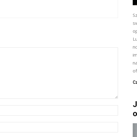
S
s
op
L
n
im
n
of
Cz
J
o