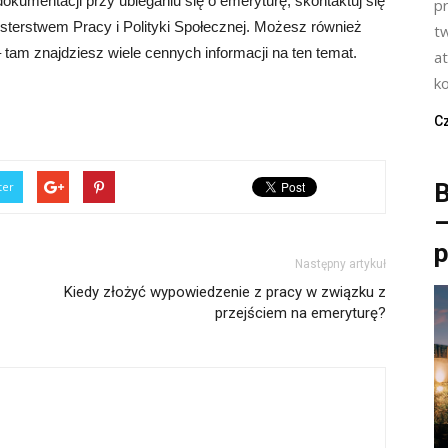
kumentacji przy ubieganiu się o emeryturę, skontaktuj się
p
terstwem Pracy i Polityki Społecznej. Możesz również
t
 tam znajdziesz wiele cennych informacji na ten temat.
a
k
Cz
B
ter
–
p
Następny artykuł
Kiedy złożyć wypowiedzenie z pracy w związku z
przejściem na emeryturę?