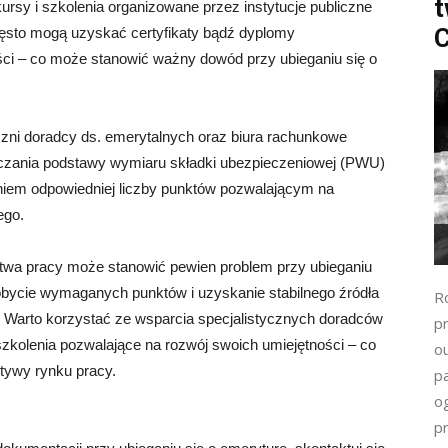
t
sy i szkolenia organizowane przez instytucje publiczne
C
zęsto mogą uzyskać certyfikaty bądź dyplomy
ści – co może stanowić ważny dowód przy ubieganiu się o
yczni doradcy ds. emerytalnych oraz biura rachunkowe
czania podstawy wymiaru składki ubezpieczeniowej (PWU)
niem odpowiedniej liczby punktów pozwalającym na
ego.
wa pracy może stanowić pewien problem przy ubieganiu
dobycie wymaganych punktów i uzyskanie stabilnego źródła
R
 Warto korzystać ze wsparcia specjalistycznych doradców
pr
i szkolenia pozwalające na rozwój swoich umiejętności – co
o
tywy rynku pracy.
p
o
p