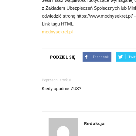
Jeśli masz wątpliwości dotyczące wymaganej do
z Zakładem Ubezpieczeń Społecznych lub Minis
odwiedzić stronę https://www.modnysekret.pl/ –
Link tagu HTML
:
modnysekret.pl
PODZIEL SIĘ
Facebook
Twit
Poprzedni artykuł
Kiedy upadnie ZUS?
Redakcja