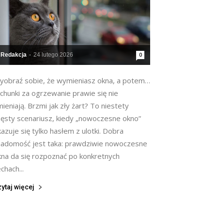
Redakcja
-
24 lutego 2026
0
yobraź sobie, że wymieniasz okna, a potem…
chunki za ogrzewanie prawie się nie
ieniają. Brzmi jak zły żart? To niestety
zęsty scenariusz, kiedy „nowoczesne okno”
azuje się tylko hasłem z ulotki. Dobra
iadomość jest taka: prawdziwie nowoczesne
kna da się rozpoznać po konkretnych
chach...
ytaj więcej