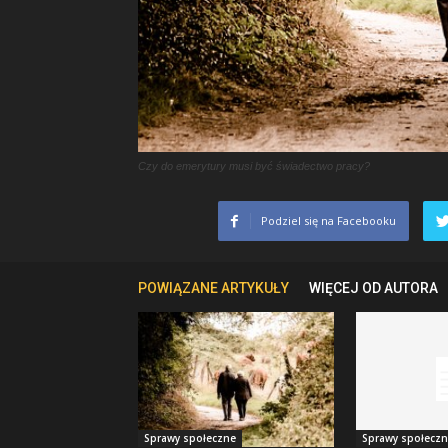
Czy do emerytury musi być świadectwo pracy?
Podziel się na Facebooku
POWIĄZANE ARTYKUŁY
WIĘCEJ OD AUTORA
Sprawy społeczne
Sprawy społecz