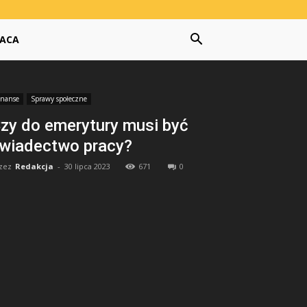
ACA
inanse
Sprawy społeczne
zy do emerytury musi być
wiadectwo pracy?
zez
Redakcja
-
30 lipca 2023
671
0