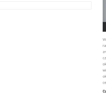
W
ra
zm
c
ok
w
o
ce
Cz