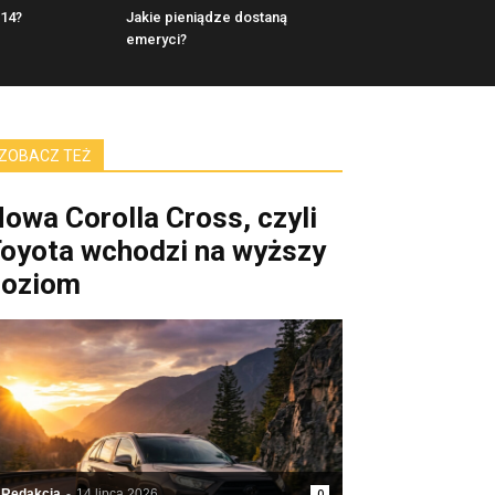
 14?
Jakie pieniądze dostaną
emeryci?
ZOBACZ TEŻ
owa Corolla Cross, czyli
oyota wchodzi na wyższy
poziom
Redakcja
-
14 lipca 2026
0