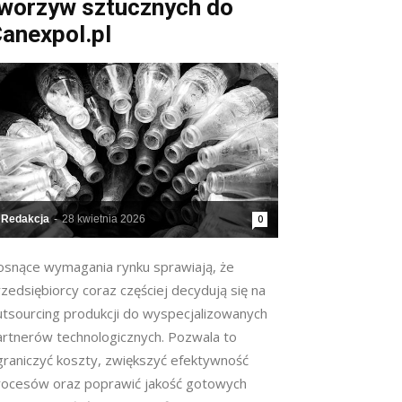
worzyw sztucznych do
anexpol.pl
Redakcja
-
28 kwietnia 2026
0
osnące wymagania rynku sprawiają, że
zedsiębiorcy coraz częściej decydują się na
utsourcing produkcji do wyspecjalizowanych
artnerów technologicznych. Pozwala to
graniczyć koszty, zwiększyć efektywność
rocesów oraz poprawić jakość gotowych