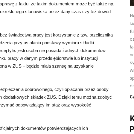
 sprawę z faktu, że takim dokumentem może być także np.
określonego stanowiska przez dany czas czy też dowód
N
ki
f
z świadectwa pracy jest korzystanie z tzw. przelicznika
o
zenia przy ustalaniu podstawy wymiaru składki
ł
cej tyle: jeśli osoba nie posiada żadnych dokumentów
n
nku pracy w danym przedsiębiorstwie lub instytucji
s
czona w ZUS – będzie miała szansę na uzyskanie
w
s
do
ezpieczenia dobrowolnego, czyli opłacania przez osoby
ym dodatkowych składek ZUS. Dzięki temu można zdobyć
Cz
trzymać odpowiadający im staż oraz wysokość
K
p
 oficjalnych dokumentów potwierdzających ich