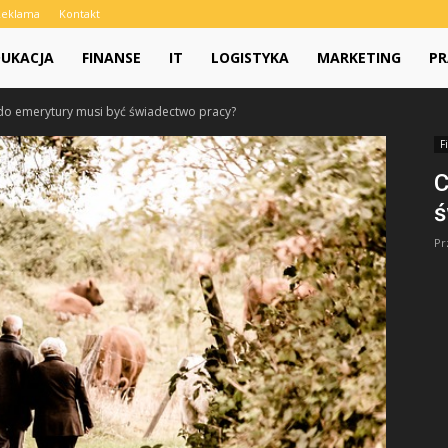
Reklama
Kontakt
DUKACJA
FINANSE
IT
LOGISTYKA
MARKETING
PR
do emerytury musi być świadectwo pracy?
F
C
ś
Pr