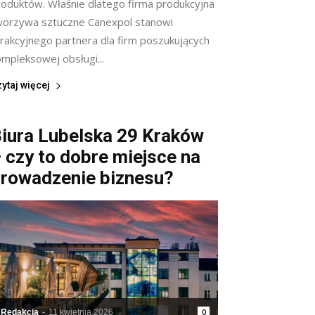
roduktów. Właśnie dlatego firma produkcyjna
worzywa sztuczne Canexpol stanowi
trakcyjnego partnera dla firm poszukujących
ompleksowej obsługi...
ytaj więcej
iura Lubelska 29 Kraków
 czy to dobre miejsce na
rowadzenie biznesu?
Redakcja
-
11 kwietnia 2026
0