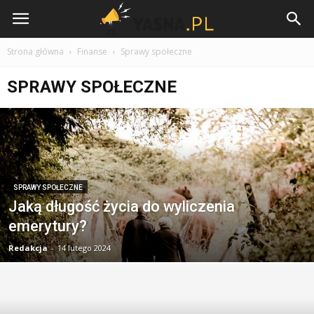
Yasna.pl
Strona główna
Finanse
Sprawy społeczne
SPRAWY SPOŁECZNE
SPRAWY SPOŁECZNE
Jaką długość życia do wyliczenia
emerytury?
Redakcja
-
14 lutego 2024