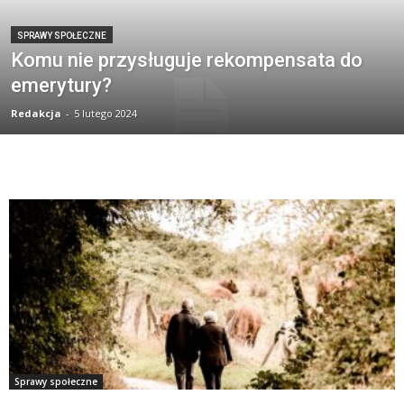
SPRAWY SPOŁECZNE
Komu nie przysługuje rekompensata do
emerytury?
Redakcja
-
5 lutego 2024
Sprawy społeczne