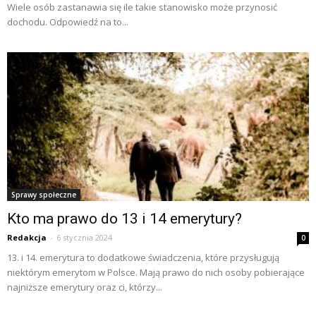
Wiele osób zastanawia się ile takie stanowisko może przynosić
dochodu. Odpowiedź na to...
Sprawy społeczne
Kto ma prawo do 13 i 14 emerytury?
Redakcja
-
6 stycznia 2024
0
13. i 14. emerytura to dodatkowe świadczenia, które przysługują
niektórym emerytom w Polsce. Mają prawo do nich osoby pobierające
najniższe emerytury oraz ci, którzy...