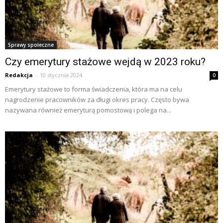
Sprawy społeczne
Czy emerytury stażowe wejdą w 2023 roku?
Redakcja
-
10 stycznia 2024
0
Emerytury stażowe to forma świadczenia, która ma na celu
nagrodzenie pracowników za długi okres pracy. Często bywa
nazywana również emeryturą pomostową i polega na...