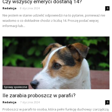
Czy wszyscy emeryci dostaną 14?
Redakcja
-
8 stycznia 2024
0
Nie jestem w stanie udzielić odpowiedzi na to pytanie, ponieważ nie
wiadomo o co dokładnie chodzi z liczbą 14. Proszę podać więcej
informacji lub...
Sprawy społeczne
Ile zarabia proboszcz w parafii?
Redakcja
-
7 stycznia 2024
0
Proboszcz w parafii to osoba, która pełni funkcję duchową i zarządczą.