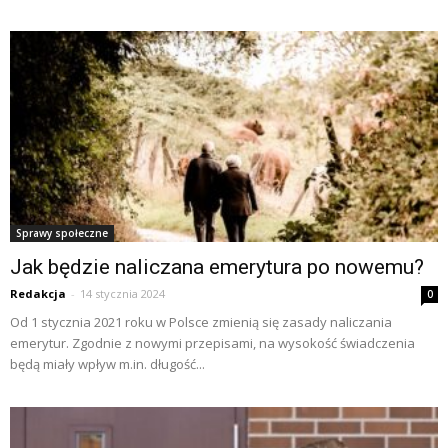
Sprawy społeczne
Jak będzie naliczana emerytura po nowemu?
Redakcja
-
14 stycznia 2024
0
Od 1 stycznia 2021 roku w Polsce zmienią się zasady naliczania
emerytur. Zgodnie z nowymi przepisami, na wysokość świadczenia
będą miały wpływ m.in. długość...