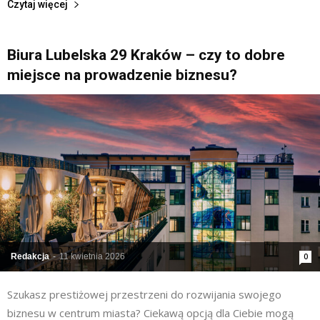
Czytaj więcej
Biura Lubelska 29 Kraków – czy to dobre
miejsce na prowadzenie biznesu?
Redakcja
-
11 kwietnia 2026
0
Szukasz prestiżowej przestrzeni do rozwijania swojego
biznesu w centrum miasta? Ciekawą opcją dla Ciebie mogą