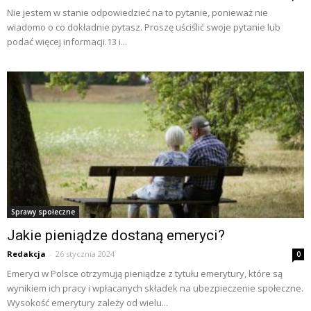
Nie jestem w stanie odpowiedzieć na to pytanie, ponieważ nie
wiadomo o co dokładnie pytasz. Proszę uściślić swoje pytanie lub
podać więcej informacji.13 i...
Sprawy społeczne
Jakie pieniądze dostaną emeryci?
Redakcja
-
26 stycznia 2024
0
Emeryci w Polsce otrzymują pieniądze z tytułu emerytury, które są
wynikiem ich pracy i wpłacanych składek na ubezpieczenie społeczne.
Wysokość emerytury zależy od wielu...