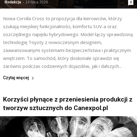
Redakcja
-
14 lipca 2026
0
Nowa Corolla Cross to propozycja dla kierowców, którzy
szukają miejskiej funkcjonalności, komfortu SUV-a oraz
oszczędnego napędu hybrydowego. Model łączy sprawdzoną
technologię Toyoty z nowoczesnym designem,
zaawansowanymi systemami bezpieczeństwa i praktycznym
wnętrzem. To samochód, który doskonale sprawdzi się
zarówno podczas codziennych dojazdów, jak i dalszych...
Czytaj więcej
Korzyści płynące z przeniesienia produkcji z
tworzyw sztucznych do Canexpol.pl