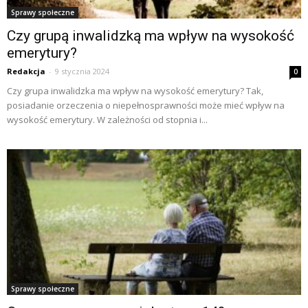
Sprawy społeczne
Czy grupą inwalidzką ma wpływ na wysokość
emerytury?
Redakcja
-
9 stycznia 2024
0
Czy grupa inwalidzka ma wpływ na wysokość emerytury? Tak,
posiadanie orzeczenia o niepełnosprawności może mieć wpływ na
wysokość emerytury. W zależności od stopnia i...
Sprawy społeczne