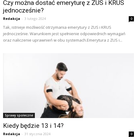
Czy można dostać emeryturę z ZUS i KRUS
jednocześnie?
Redakcja
-
3 lutego 2024
0
Tak, istnieje możliwość otrzymania emerytury z ZUS i KRUS
jednocześnie. Warunkiem jest spełnienie odpowiednich wymagań
oraz naliczenie uprawnień w obu systemach.Emerytura z ZUS i...
Sprawy społeczne
Kiedy będzie 13 i 14?
Redakcja
-
31 stycznia 2024
0