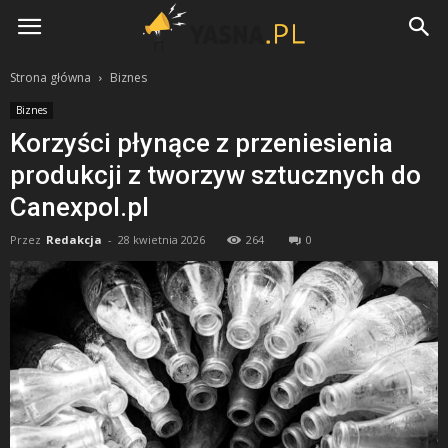
Yasna.pl
Strona główna
Biznes
Biznes
Korzyści płynące z przeniesienia
produkcji z tworzyw sztucznych do
Canexpol.pl
Przez
Redakcja
-
28 kwietnia 2026
264
0