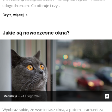
udogodnieniami. Co oferuje i czy...
Czytaj więcej
Jakie są nowoczesne okna?
Redakcja
-
24 lutego 2026
0
Wyobraź sobie, że wymieniasz okna, a potem… rachunki za