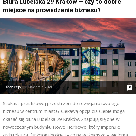
Biura Lubelska 29 Kraków – czy to dobre
miejsce na prowadzenie biznesu?
Redakcja
-
11 kwietnia 2026
0
Szukasz prestiżowej przestrzeni do rozwijania swojego
biznesu w centrum miasta? Ciekawą opcją dla Ciebie mogą
okazać się biura Lubelska 29 Kraków. Znajdują się one w
nowoczesnym budynku Nowe Herbewo, który imponuje
architekturą, funkcjonalnością i – co najważniejsze – wieloma