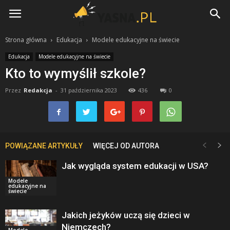
Yasna.pl
Strona główna
Edukacja
Modele edukacyjne na świecie
Edukacja
Modele edukacyjne na świecie
Kto to wymyślił szkole?
Przez
Redakcja
-
31 października 2023
436
0
POWIĄZANE ARTYKUŁY
WIĘCEJ OD AUTORA
Jak wygląda system edukacji w USA?
Modele
edukacyjne na
świecie
Jakich jeżyków uczą się dzieci w
Niemczech?
Modele