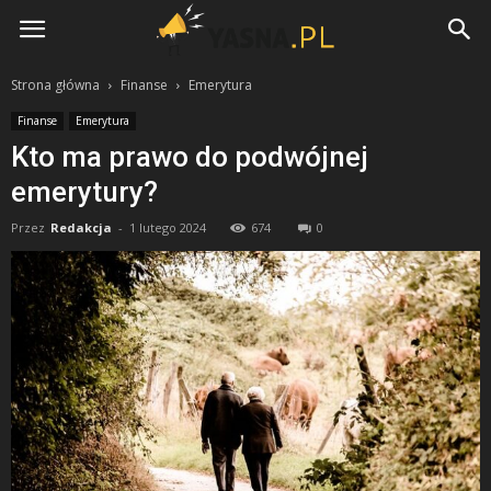
Yasna.pl
Strona główna
Finanse
Emerytura
Finanse
Emerytura
Kto ma prawo do podwójnej
emerytury?
Przez
Redakcja
-
1 lutego 2024
674
0