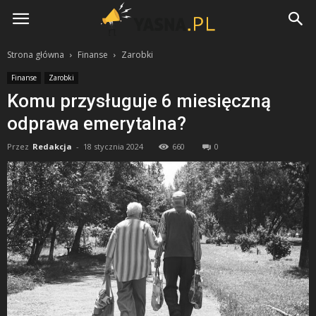
Yasna.pl
Strona główna
Finanse
Zarobki
Finanse
Zarobki
Komu przysługuje 6 miesięczną
odprawa emerytalna?
Przez
Redakcja
-
18 stycznia 2024
660
0