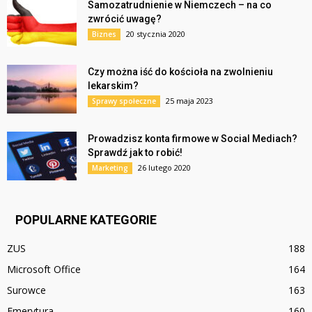
Samozatrudnienie w Niemczech – na co
zwrócić uwagę?
20 stycznia 2020
Biznes
Czy można iść do kościoła na zwolnieniu
lekarskim?
25 maja 2023
Sprawy społeczne
Prowadzisz konta firmowe w Social Mediach?
Sprawdź jak to robić!
26 lutego 2020
Marketing
POPULARNE KATEGORIE
ZUS
188
Microsoft Office
164
Surowce
163
Emerytura
160