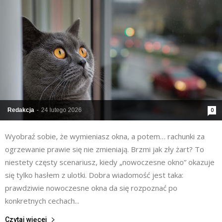
Redakcja
-
24 lutego 2026
0
Wyobraź sobie, że wymieniasz okna, a potem… rachunki za
ogrzewanie prawie się nie zmieniają. Brzmi jak zły żart? To
niestety częsty scenariusz, kiedy „nowoczesne okno” okazuje
się tylko hasłem z ulotki. Dobra wiadomość jest taka:
prawdziwie nowoczesne okna da się rozpoznać po
konkretnych cechach...
Czytaj więcej