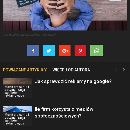
Jak działają media społecznościowe?
POWIĄZANE ARTYKUŁY
WIĘCEJ OD AUTORA
Jak sprawdzić reklamy na google?
Monitorowanie i
optymalizacja
wyników
reklamowych
Ile firm korzysta z mediów
Monitorowanie i
społecznościowych?
optymalizacja
wyników
reklamowych