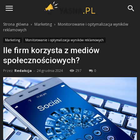
Yasna.pl
Strona główna
Marketing
Monitorowanie i optymalizacja wyników
reklamowych
Marketing
Monitorowanie i optymalizacja wyników reklamowych
Ile firm korzysta z mediów
społecznościowych?
Przez
Redakcja
-
24 grudnia 2024
297
0