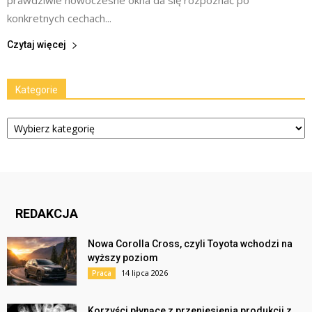
prawdziwie nowoczesne okna da się rozpoznać po
konkretnych cechach...
Czytaj więcej
Kategorie
Kategorie
REDAKCJA
Nowa Corolla Cross, czyli Toyota wchodzi na
wyższy poziom
14 lipca 2026
Praca
Korzyści płynące z przeniesienia produkcji z