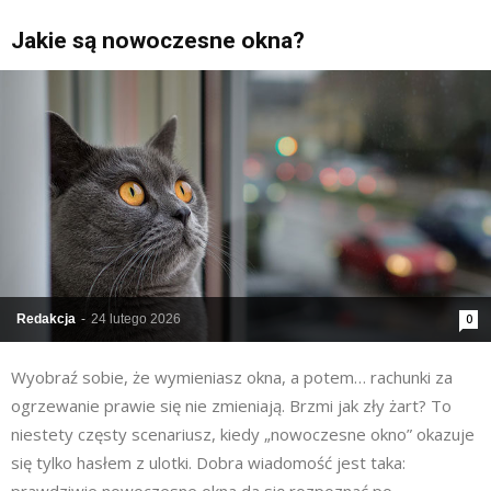
Jakie są nowoczesne okna?
Redakcja
-
24 lutego 2026
0
Wyobraź sobie, że wymieniasz okna, a potem… rachunki za
ogrzewanie prawie się nie zmieniają. Brzmi jak zły żart? To
niestety częsty scenariusz, kiedy „nowoczesne okno” okazuje
się tylko hasłem z ulotki. Dobra wiadomość jest taka: