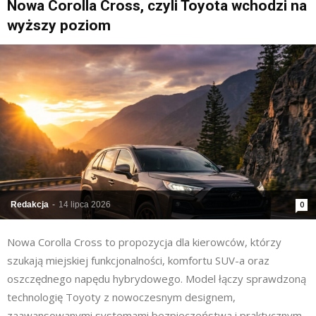
Nowa Corolla Cross, czyli Toyota wchodzi na
wyższy poziom
Redakcja
-
14 lipca 2026
0
Nowa Corolla Cross to propozycja dla kierowców, którzy
szukają miejskiej funkcjonalności, komfortu SUV-a oraz
oszczędnego napędu hybrydowego. Model łączy sprawdzoną
technologię Toyoty z nowoczesnym designem,
zaawansowanymi systemami bezpieczeństwa i praktycznym