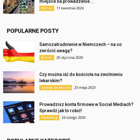
miejsce na prowadzenie...
11 kwietnia 2026
Biznes
POPULARNE POSTY
Samozatrudnienie w Niemczech – na co
zwrócić uwagę?
20 stycznia 2020
Biznes
Czy można iść do kościoła na zwolnieniu
lekarskim?
25 maja 2023
Sprawy społeczne
Prowadzisz konta firmowe w Social Mediach?
Sprawdź jak to robić!
26 lutego 2020
Marketing