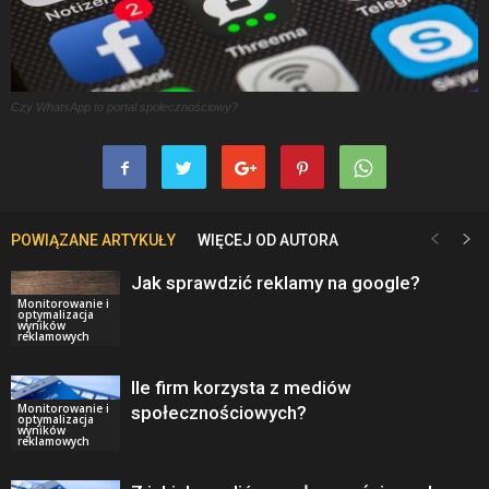
Czy WhatsApp to portal społecznościowy?
POWIĄZANE ARTYKUŁY
WIĘCEJ OD AUTORA
Jak sprawdzić reklamy na google?
Monitorowanie i
optymalizacja
wyników
reklamowych
Ile firm korzysta z mediów
Monitorowanie i
społecznościowych?
optymalizacja
wyników
reklamowych