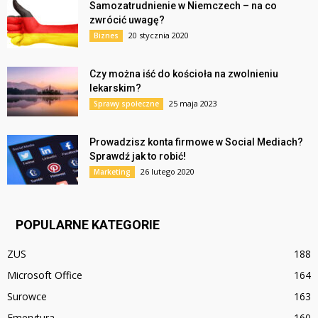
Samozatrudnienie w Niemczech – na co
zwrócić uwagę?
20 stycznia 2020
Biznes
Czy można iść do kościoła na zwolnieniu
lekarskim?
25 maja 2023
Sprawy społeczne
Prowadzisz konta firmowe w Social Mediach?
Sprawdź jak to robić!
26 lutego 2020
Marketing
POPULARNE KATEGORIE
ZUS
188
Microsoft Office
164
Surowce
163
Emerytura
160