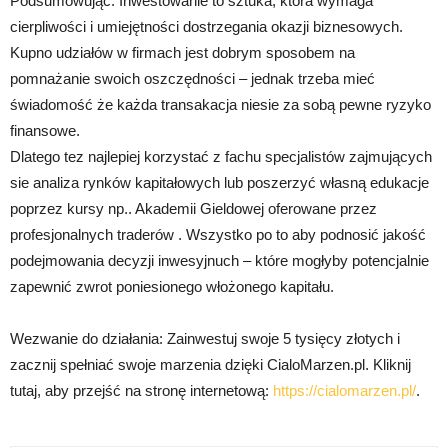
Podsumowując: Inwestowanie to sztuka, która wymaga
cierpliwości i umiejętności dostrzegania okazji biznesowych.
Kupno udziałów w firmach jest dobrym sposobem na
pomnażanie swoich oszczędności – jednak trzeba mieć
świadomość że każda transakacja niesie za sobą pewne ryzyko
finansowe.
Dlatego tez najlepiej korzystać z fachu specjalistów zajmujących
sie analiza rynków kapitałowych lub poszerzyć własną edukacje
poprzez kursy np.. Akademii Gieldowej oferowane przez
profesjonalnych traderów . Wszystko po to aby podnosić jakość
podejmowania decyzji inwesyjnuch – które mogłyby potencjalnie
zapewnić zwrot poniesionego włożonego kapitału.
Wezwanie do działania: Zainwestuj swoje 5 tysięcy złotych i
zacznij spełniać swoje marzenia dzięki CialoMarzen.pl. Kliknij
tutaj, aby przejść na stronę internetową:
https://cialomarzen.pl/
.