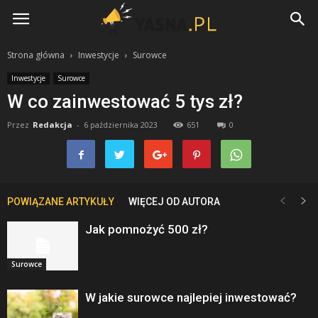
Yasna.pl
Strona główna
Inwestycje
Surowce
Inwestycje
Surowce
W co zainwestować 5 tys zł?
Przez
Redakcja
-
6 października 2023
651
0
POWIĄZANE ARTYKUŁY
WIĘCEJ OD AUTORA
Jak pomnożyć 500 zł?
Surowce
W jakie surowce najlepiej inwestować?