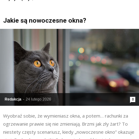
Jakie są nowoczesne okna?
Redakcja
-
24 lutego 2026
0
Wyobraź sobie, że wymieniasz okna, a potem… rachunki za
ogrzewanie prawie się nie zmieniają. Brzmi jak zły żart? To
niestety częsty scenariusz, kiedy „nowoczesne okno” okazuje