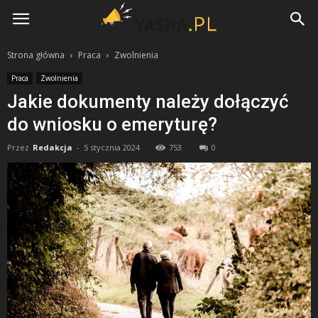
Yasna.pl
Strona główna
Praca
Zwolnienia
Praca
Zwolnienia
Jakie dokumenty należy dołączyć
do wniosku o emeryturę?
Przez
Redakcja
-
5 stycznia 2024
753
0