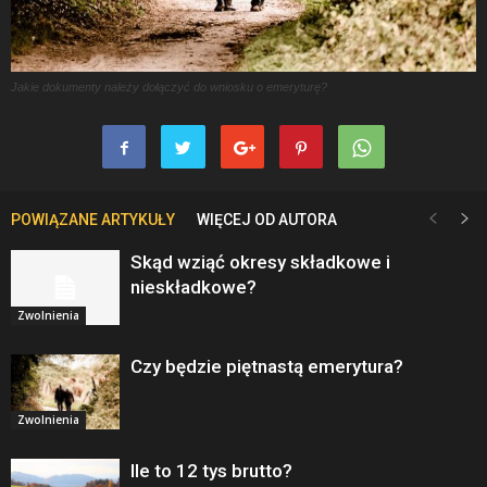
Jakie dokumenty należy dołączyć do wniosku o emeryturę?
POWIĄZANE ARTYKUŁY
WIĘCEJ OD AUTORA
Skąd wziąć okresy składkowe i
nieskładkowe?
Zwolnienia
Czy będzie piętnastą emerytura?
Zwolnienia
Ile to 12 tys brutto?