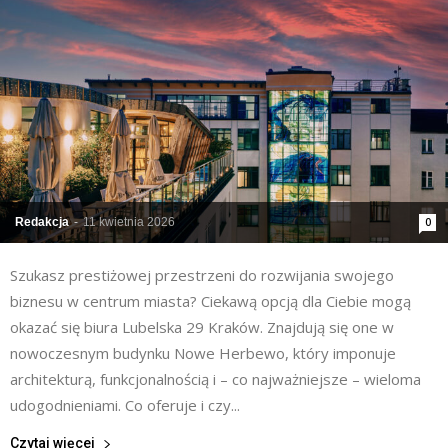
Redakcja
-
11 kwietnia 2026
0
Szukasz prestiżowej przestrzeni do rozwijania swojego
biznesu w centrum miasta? Ciekawą opcją dla Ciebie mogą
okazać się biura Lubelska 29 Kraków. Znajdują się one w
nowoczesnym budynku Nowe Herbewo, który imponuje
architekturą, funkcjonalnością i – co najważniejsze – wieloma
udogodnieniami. Co oferuje i czy...
Czytaj więcej