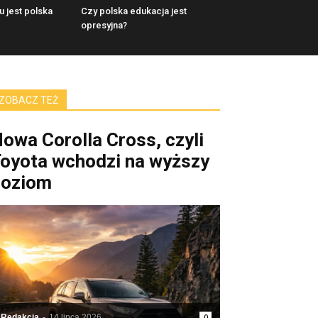
u jest polska
Czy polska edukacja jest
opresyjna?
ZOBACZ TEŻ
owa Corolla Cross, czyli
oyota wchodzi na wyższy
poziom
Redakcja
-
14 lipca 2026
0