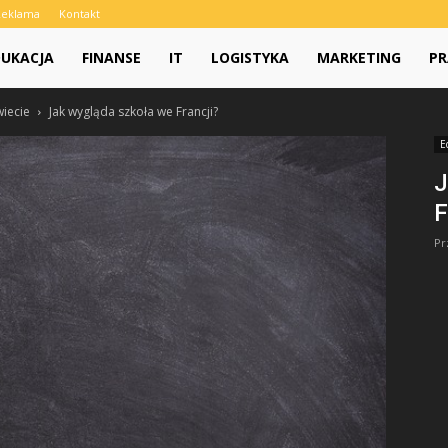
Reklama
Kontakt
DUKACJA
FINANSE
IT
LOGISTYKA
MARKETING
PR
iecie
Jak wygląda szkoła we Francji?
E
J
F
Pr