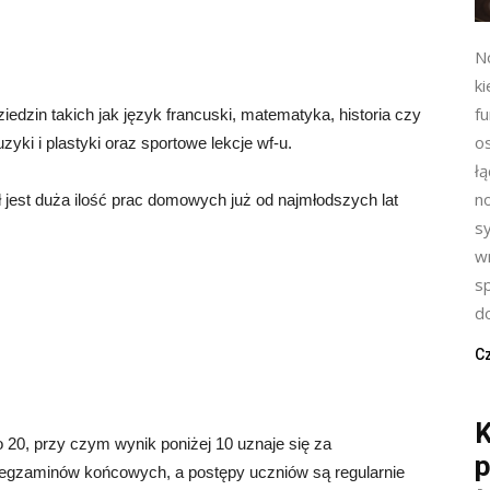
N
ki
f
edzin takich jak język francuski, matematyka, historia czy
o
yki i plastyki oraz sportowe lekcje wf-u.
ł
n
 jest duża ilość prac domowych już od najmłodszych lat
s
w
s
do
Cz
K
 20, przy czym wynik poniżej 10 uznaje się za
p
 egzaminów końcowych, a postępy uczniów są regularnie