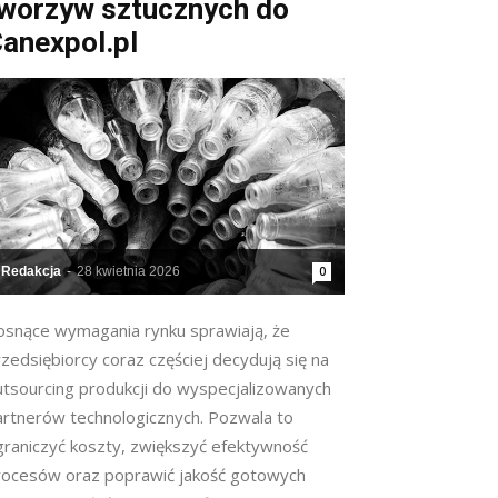
worzyw sztucznych do
anexpol.pl
Redakcja
-
28 kwietnia 2026
0
osnące wymagania rynku sprawiają, że
zedsiębiorcy coraz częściej decydują się na
utsourcing produkcji do wyspecjalizowanych
artnerów technologicznych. Pozwala to
graniczyć koszty, zwiększyć efektywność
rocesów oraz poprawić jakość gotowych