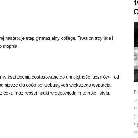
t
C
 następuje etap gimnazjalny collège. Trwa on trzy lata i
 stopnia.
iomy kształcenia dostosowane do umiejętności uczniów – od
po niższe dla osób potrzebujących większego wsparcia.
R
iecku możliwości nauki w odpowiednim tempie i stylu.
pr
o
p
o
p