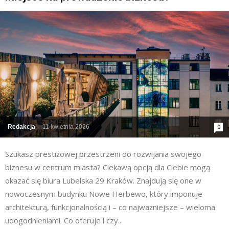
Redakcja
-
11 kwietnia 2026
0
Szukasz prestiżowej przestrzeni do rozwijania swojego
biznesu w centrum miasta? Ciekawą opcją dla Ciebie mogą
okazać się biura Lubelska 29 Kraków. Znajdują się one w
nowoczesnym budynku Nowe Herbewo, który imponuje
architekturą, funkcjonalnością i – co najważniejsze – wieloma
udogodnieniami. Co oferuje i czy...