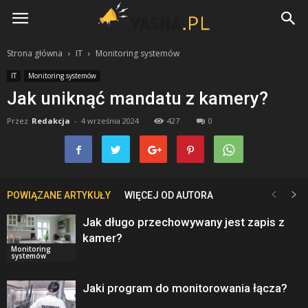
Yasna.pl
Strona główna
IT
Monitoring systemów
IT
Monitoring systemów
Jak uniknąć mandatu z kamery?
Przez
Redakcja
-
4 września 2024
427
0
POWIĄZANE ARTYKUŁY
WIĘCEJ OD AUTORA
Jak długo przechowywany jest zapis z
kamer?
Monitoring
systemów
Jaki program do monitorowania łącza?