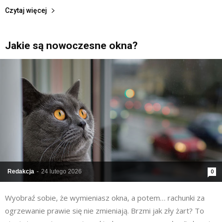
Czytaj więcej
Jakie są nowoczesne okna?
Redakcja
-
24 lutego 2026
0
Wyobraź sobie, że wymieniasz okna, a potem… rachunki za
ogrzewanie prawie się nie zmieniają. Brzmi jak zły żart? To