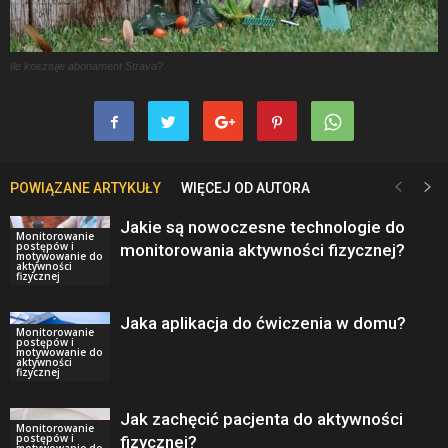
Ile kosztuje abonament Strava?
POWIĄZANE ARTYKUŁY
WIĘCEJ OD AUTORA
Jakie są nowoczesne technologie do
Monitorowanie
postępów i
monitorowania aktywności fizycznej?
motywowanie do
aktywności
fizycznej
Jaka aplikacja do ćwiczenia w domu?
Monitorowanie
postępów i
motywowanie do
aktywności
fizycznej
Jak zachęcić pacjenta do aktywności
Monitorowanie
postępów i
fizycznej?