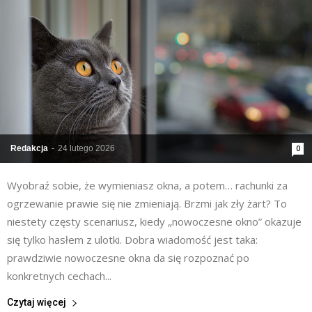
Redakcja
-
24 lutego 2026
0
Wyobraź sobie, że wymieniasz okna, a potem… rachunki za
ogrzewanie prawie się nie zmieniają. Brzmi jak zły żart? To
niestety częsty scenariusz, kiedy „nowoczesne okno” okazuje
się tylko hasłem z ulotki. Dobra wiadomość jest taka:
prawdziwie nowoczesne okna da się rozpoznać po
konkretnych cechach...
Czytaj więcej