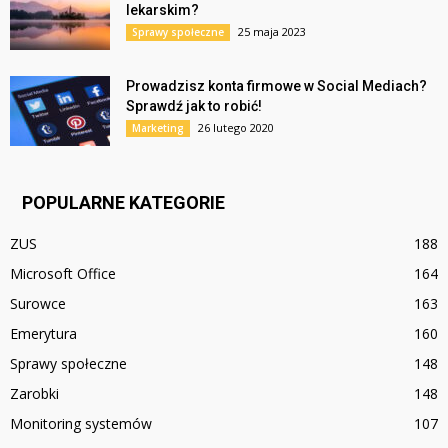
lekarskim?
25 maja 2023
Sprawy społeczne
Prowadzisz konta firmowe w Social Mediach?
Sprawdź jak to robić!
26 lutego 2020
Marketing
POPULARNE KATEGORIE
ZUS
188
Microsoft Office
164
Surowce
163
Emerytura
160
Sprawy społeczne
148
Zarobki
148
Monitoring systemów
107