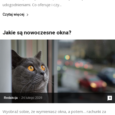
udogodnieniami. Co oferuje i czy...
Czytaj więcej
Jakie są nowoczesne okna?
Redakcja
-
24 lutego 2026
0
Wyobraź sobie, że wymieniasz okna, a potem… rachunki za