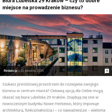
Biura Lubelska 29 Kraków – czy to dobre
miejsce na prowadzenie biznesu?
Redakcja
-
11 kwietnia 2026
0
Szukasz prestiżowej przestrzeni do rozwijania swojego
biznesu w centrum miasta? Ciekawą opcją dla Ciebie mogą
okazać się biura Lubelska 29 Kraków. Znajdują się one w
nowoczesnym budynku Nowe Herbewo, który imponuje
architekturą, funkcjonalnością i – co najważniejsze – wieloma