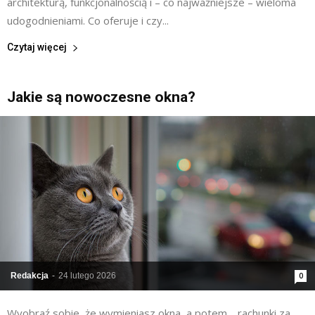
architekturą, funkcjonalnością i – co najważniejsze – wieloma
udogodnieniami. Co oferuje i czy...
Czytaj więcej
Jakie są nowoczesne okna?
Redakcja
-
24 lutego 2026
0
Wyobraź sobie, że wymieniasz okna, a potem… rachunki za