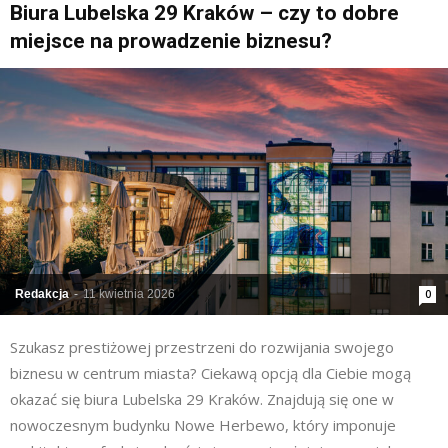
Biura Lubelska 29 Kraków – czy to dobre
miejsce na prowadzenie biznesu?
Redakcja
-
11 kwietnia 2026
0
Szukasz prestiżowej przestrzeni do rozwijania swojego
biznesu w centrum miasta? Ciekawą opcją dla Ciebie mogą
okazać się biura Lubelska 29 Kraków. Znajdują się one w
nowoczesnym budynku Nowe Herbewo, który imponuje