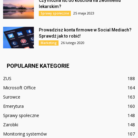
Czy można iść do kościoła na zwolnieniu
lekarskim?
25 maja 2023
Sprawy społeczne
Prowadzisz konta firmowe w Social Mediach?
Sprawdź jak to robić!
26 lutego 2020
Marketing
POPULARNE KATEGORIE
ZUS
188
Microsoft Office
164
Surowce
163
Emerytura
160
Sprawy społeczne
148
Zarobki
148
Monitoring systemów
107