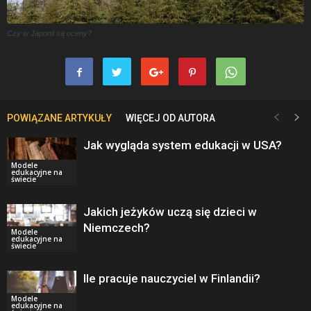
Czy w Japonii są oceny?
POWIĄZANE ARTYKUŁY
WIĘCEJ OD AUTORA
Jak wygląda system edukacji w USA?
Modele
edukacyjne na
świecie
Jakich jeżyków uczą się dzieci w
Niemczech?
Modele
edukacyjne na
świecie
Ile pracuje nauczyciel w Finlandii?
Modele
edukacyjne na