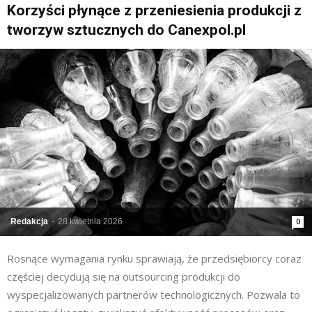
Korzyści płynące z przeniesienia produkcji z
tworzyw sztucznych do Canexpol.pl
Redakcja
-
28 kwietnia 2026
0
Rosnące wymagania rynku sprawiają, że przedsiębiorcy coraz
częściej decydują się na outsourcing produkcji do
wyspecjalizowanych partnerów technologicznych. Pozwala to