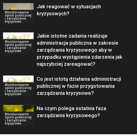
Jak reagować w sytuacjach
Monitorowanie
kryzysowych?
opinii publicznej
i zarządzanie
kryzysowe
Jakie istotne zadania realizuje
Monitorowanie
administracja publiczna w zakresie
opinii publicznej
i zarządzanie
zarządzania kryzysowego aby w
kryzysowe
przypadku wystąpienia zdarzenia jak
najszybciej zareagować?
Co jest istotą działania administracji
Monitorowanie
publicznej w fazie przygotowania
opinii publicznej
i zarządzanie
zarządzania kryzysowe?
kryzysowe
Na czym polega ostatnia faza
Monitorowanie
zarządzania kryzysowego?
opinii publicznej
i zarządzanie
kryzysowe