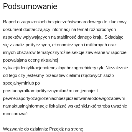
Podsumowanie
Raport o zagrożeniach bezpieczeństwanarodowego to kluczowy
dokument dostarczający informacji na temat różnorodnych
aspektów wpływających na stabilność danego kraju. Składając
się z analiz politycznych, ekonomicznych i militarnych oraz
innych obszarów tematycznyróżne sekcje zawierane w raporcie
pozwalajana ocenę aktualnej
sytuacjiiidentyfikacjepotencjalnychnzagroeńideryzyki.Niezależnie
od tego czy jesteśmy przedstawicielami rządowych służb
specjalnyminlub po
prostuobyratkamipolitycznymiludźmiom,jednojest
pewne:raportyozagrozeniachbezpicześtwanarodoewgozapewni
namaktualnąinformacje ilokalizać wskaźniki,nktóretreba uważnie
monitorować
Wezwanie do działania: Przejdź na stronę