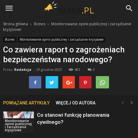
Yasna.pl
Strona główna
Biznes
Monitorowanie opinii publicznej i zarządzanie
kryzysowe
Biznes
Monitorowanie opinii publicznej i zarządzanie kryzysowe
Co zawiera raport o zagrożeniach
bezpieczeństwa narodowego?
Przez
Redakcja
-
29 grudnia 2023
483
0
POWIĄZANE ARTYKUŁY
WIĘCEJ OD AUTORA
Co stanowi funkcję planowania
Monitorowanie
cywilnego?
opinii publicznej
i zarządzanie
kryzysowe