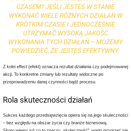
CZASEM? JEŚLI JESTEŚ W STANIE
WYKONAĆ WIELE RÓŻNYCH DZIAŁAŃ W
KRÓTKIM CZASIE I JEDNOCZEŚNIE
UTRZYMAĆ WYSOKĄ JAKOŚĆ
WYKONANIA TYCH DZIAŁAŃ – MOŻEMY
POWIEDZIEĆ, ŻE JESTEŚ EFEKTYWNY.
Z kolei effect (efekt) oznacza rezultat działania czy podejmowanej
akcji. To konkretne zmiany lub rezultaty widoczne po
przeprowadzeniu danej czynności bądź procesu.
Rola skuteczności działań
Sukces każdego przedsięwzięcia opiera się na jego skuteczności
– bez względu na obszar życia czy branże biznesową.
Skoro wiemy już co to znaczy „skuteczność”, warto przyjrzeć się