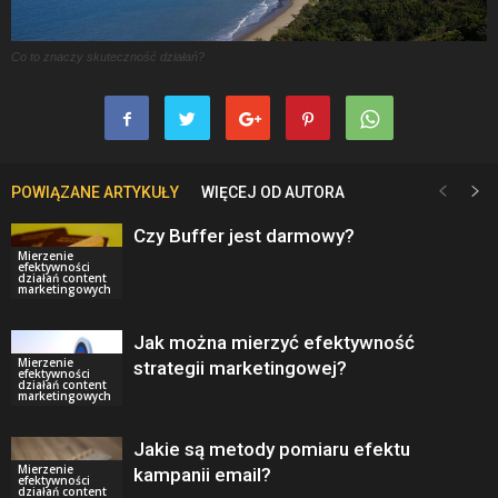
Co to znaczy skuteczność działań?
POWIĄZANE ARTYKUŁY
WIĘCEJ OD AUTORA
Czy Buffer jest darmowy?
Mierzenie
efektywności
działań content
marketingowych
Jak można mierzyć efektywność
Mierzenie
strategii marketingowej?
efektywności
działań content
marketingowych
Jakie są metody pomiaru efektu
Mierzenie
kampanii email?
efektywności
działań content