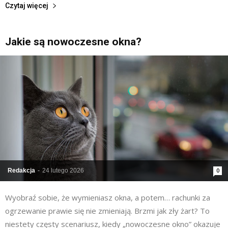
Czytaj więcej
Jakie są nowoczesne okna?
Redakcja
-
24 lutego 2026
0
Wyobraź sobie, że wymieniasz okna, a potem… rachunki za
ogrzewanie prawie się nie zmieniają. Brzmi jak zły żart? To
niestety częsty scenariusz, kiedy „nowoczesne okno” okazuje