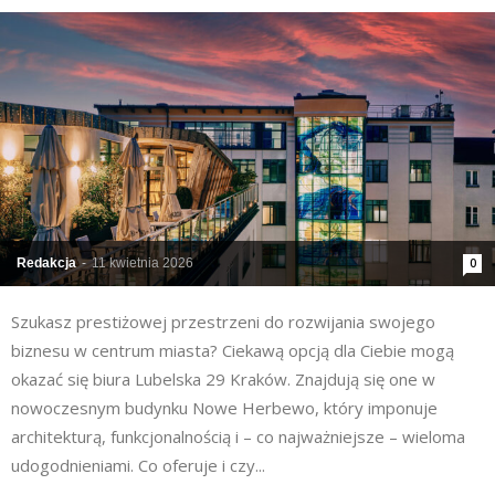
Redakcja
-
11 kwietnia 2026
0
Szukasz prestiżowej przestrzeni do rozwijania swojego
biznesu w centrum miasta? Ciekawą opcją dla Ciebie mogą
okazać się biura Lubelska 29 Kraków. Znajdują się one w
nowoczesnym budynku Nowe Herbewo, który imponuje
architekturą, funkcjonalnością i – co najważniejsze – wieloma
udogodnieniami. Co oferuje i czy...