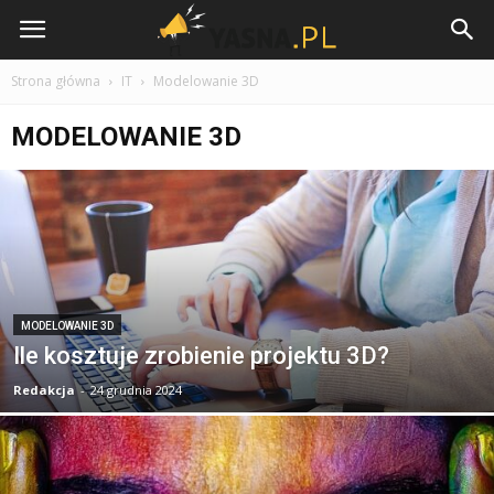
Yasna.pl
Strona główna
IT
Modelowanie 3D
MODELOWANIE 3D
MODELOWANIE 3D
Ile kosztuje zrobienie projektu 3D?
Redakcja
-
24 grudnia 2024