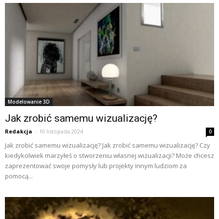
Modelowanie 3D
Jak zrobić samemu wizualizację?
Redakcja
-
10 listopada 2024
0
Jak zrobić samemu wizualizację? Jak zrobić samemu wizualizację? Czy
kiedykolwiek marzyłeś o stworzeniu własnej wizualizacji? Może chcesz
zaprezentować swoje pomysły lub projekty innym ludziom za
pomocą...