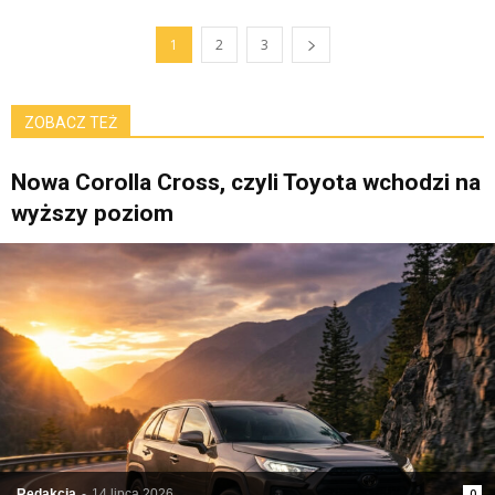
1
2
3
ZOBACZ TEŻ
Nowa Corolla Cross, czyli Toyota wchodzi na
wyższy poziom
Redakcja
-
14 lipca 2026
0