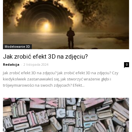
Modelowanie 3D
Jak zrobić efekt 3D na zdjęciu?
Redakcja
-
2 listopada 2024
0
Jak zrobić efekt 3D na zdjęciu? Jak zrobić efekt 3D na zdjęciu? Czy
kiedykolwiek zastanawiałeś się, jak stworzyć wrażenie głębi i
trójwymiarowości na swoich zdjęciach? Efekt...