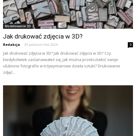
Modelowanie 3D
Jak drukować zdjęcia w 3D?
Redakcja
-
29 października 2024
0
Jak drukować zdjęcia w 3D? Jak drukować zdjęcia w 3D? Czy
kiedykolwiek zastanawiałeś się, jak można przekształcić swoje
ulubione fotografie w trójwymiarowe dzieła sztuki? Drukowanie
zdjęć...