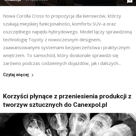
Nowa Corolla Cross to propozycja dla kierowców, którzy
szukają miejskiej funkcjonalności, komfortu SUV-a oraz
oszczędnego napędu hybrydowego. Model łączy sprawdzoną
technologię Toyoty z nowoczesnym designem,
zaawansowanymi systemami bezpieczeństwa i praktycznym
wnętrzem. To samochód, który doskonale sprawdzi się
zarówno podczas codziennych dojazdów, jak i dalszych...
Czytaj więcej
Korzyści płynące z przeniesienia produkcji z
tworzyw sztucznych do Canexpol.pl