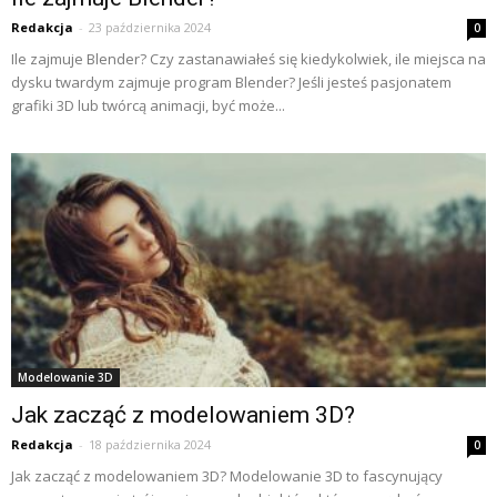
Redakcja
-
23 października 2024
0
Ile zajmuje Blender? Czy zastanawiałeś się kiedykolwiek, ile miejsca na
dysku twardym zajmuje program Blender? Jeśli jesteś pasjonatem
grafiki 3D lub twórcą animacji, być może...
Modelowanie 3D
Jak zacząć z modelowaniem 3D?
Redakcja
-
18 października 2024
0
Jak zacząć z modelowaniem 3D? Modelowanie 3D to fascynujący