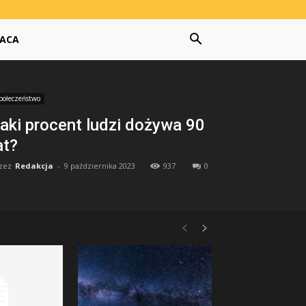
ACA
połeczeństwo
aki procent ludzi dożywa 90
at?
zez
Redakcja
-
9 października 2023
937
0