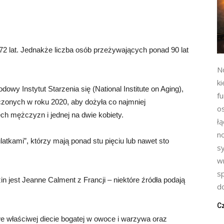
72 lat. Jednakże liczba osób przeżywających ponad 90 lat
N
ki
y Instytut Starzenia się (National Institute on Aging),
f
zonych w roku 2020, aby dożyła co najmniej
o
ech mężczyzn i jednej na dwie kobiety.
ł
n
latkami”, którzy mają ponad stu pięciu lub nawet sto
s
w
s
n jest Jeanne Calment z Francji – niektóre źródła podają
do
Cz
we właściwej diecie bogatej w owoce i warzywa oraz