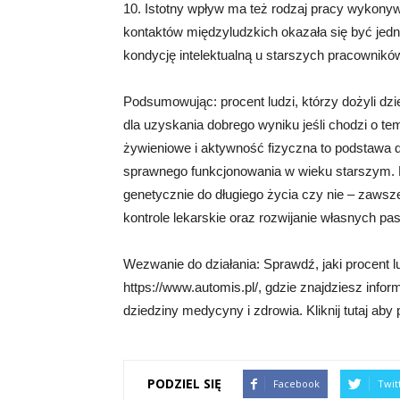
10. Istotny wpływ ma też rodzaj pracy wykonyw
kontaktów międzyludzkich okazała się być je
kondycję intelektualną u starszych pracownikó
Podsumowując: procent ludzi, którzy dożyli dzie
dla uzyskania dobrego wyniku jeśli chodzi o t
żywieniowe i aktywność fizyczna to podstawa 
sprawnego funkcjonowania w wieku starszym. N
genetycznie do długiego życia czy nie – zawsze
kontrole lekarskie oraz rozwijanie własnych pasj
Wezwanie do działania: Sprawdź, jaki procent 
https://www.automis.pl/, gdzie znajdziesz info
dziedziny medycyny i zdrowia. Kliknij tutaj aby
PODZIEL SIĘ
Facebook
Twit