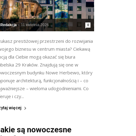
Redakcja
-
11 kwietnia 2026
0
zukasz prestiżowej przestrzeni do rozwijania
wojego biznesu w centrum miasta? Ciekawą
cją dla Ciebie mogą okazać się biura
ubelska 29 Kraków. Znajdują się one w
owoczesnym budynku Nowe Herbewo, który
ponuje architekturą, funkcjonalnością i – co
ajważniejsze – wieloma udogodnieniami. Co
eruje i czy...
ytaj więcej
akie są nowoczesne