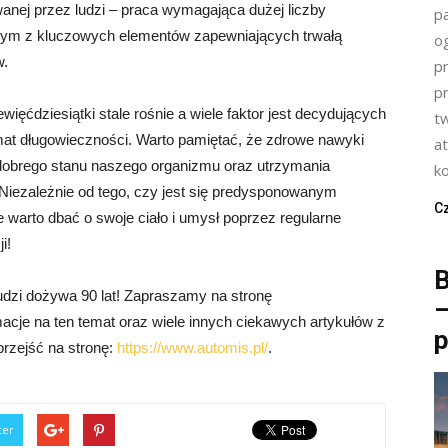
anej przez ludzi – praca wymagająca dużej liczby
p
dnym z kluczowych elementów zapewniających trwałą
o
w.
p
p
więćdziesiątki stale rośnie a wiele faktor jest decydujących
t
emat długowieczności. Warto pamiętać, że zdrowe nawyki
a
dobrego stanu naszego organizmu oraz utrzymania
k
iezależnie od tego, czy jest się predysponowanym
Cz
 warto dbać o swoje ciało i umysł poprzez regularne
i!
B
ludzi dożywa 90 lat! Zapraszamy na stronę
–
rmacje na ten temat oraz wiele innych ciekawych artykułów z
p
 przejść na stronę:
https://www.automis.pl/
.
ter