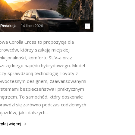
Redakcja
-
14 lipca 2026
0
owa Corolla Cross to propozycja dla
erowców, którzy szukają miejskiej
unkcjonalności, komfortu SUV-a oraz
szczędnego napędu hybrydowego. Model
ączy sprawdzoną technologię Toyoty z
owoczesnym designem, zaawansowanymi
ystemami bezpieczeństwa i praktycznym
nętrzem. To samochód, który doskonale
prawdzi się zarówno podczas codziennych
jazdów, jak i dalszych...
ytaj więcej