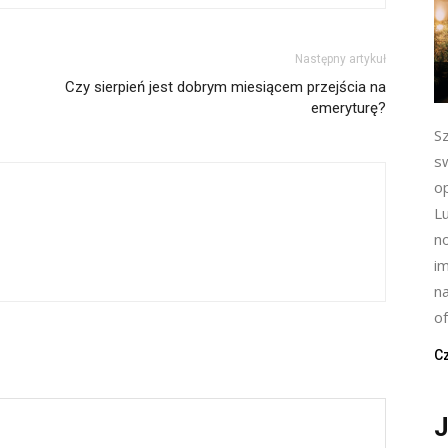
Następny artykuł
Czy sierpień jest dobrym miesiącem przejścia na
emeryturę?
S
s
op
L
n
im
n
of
Cz
J