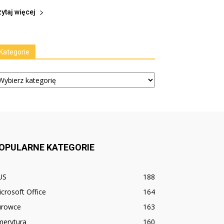
ytaj więcej
Kategorie
tegorie
OPULARNE KATEGORIE
US
188
crosoft Office
164
urowce
163
merytura
160