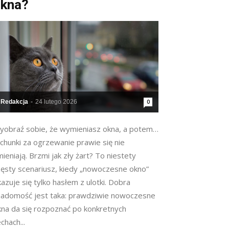
kna?
Redakcja
-
24 lutego 2026
0
yobraź sobie, że wymieniasz okna, a potem…
chunki za ogrzewanie prawie się nie
ieniają. Brzmi jak zły żart? To niestety
zęsty scenariusz, kiedy „nowoczesne okno”
azuje się tylko hasłem z ulotki. Dobra
iadomość jest taka: prawdziwie nowoczesne
kna da się rozpoznać po konkretnych
chach...