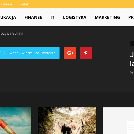
Reklama
Kontakt
DUKACJA
FINANSE
IT
LOGISTYKA
MARKETING
PR
dożywa 90 lat?
S
Tweet (Ćwierkaj) na Twitterze
J
l
Pr