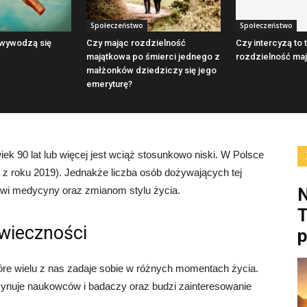
Społeczeństwo
Społeczeństwo
 wywodzą się
Czy mając rozdzielność
Czy intercyzą to
majątkowa po śmierci jednego z
rozdzielność ma
małżonków dziedziczy się jego
emeryturę?
iek 90 lat lub więcej jest wciąż stosunkowo niski. W Polsce
 z roku 2019). Jednakże liczba osób dożywających tej
powi medycyny oraz zmianom stylu życia.
N
T
wieczności
które wielu z nas zadaje sobie w różnych momentach życia.
cynuje naukowców i badaczy oraz budzi zainteresowanie