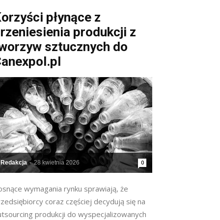
orzyści płynące z
rzeniesienia produkcji z
worzyw sztucznych do
anexpol.pl
Redakcja
-
28 kwietnia 2026
0
osnące wymagania rynku sprawiają, że
zedsiębiorcy coraz częściej decydują się na
utsourcing produkcji do wyspecjalizowanych