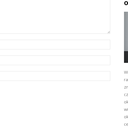
o
W
ra
zm
c
ok
w
o
ce