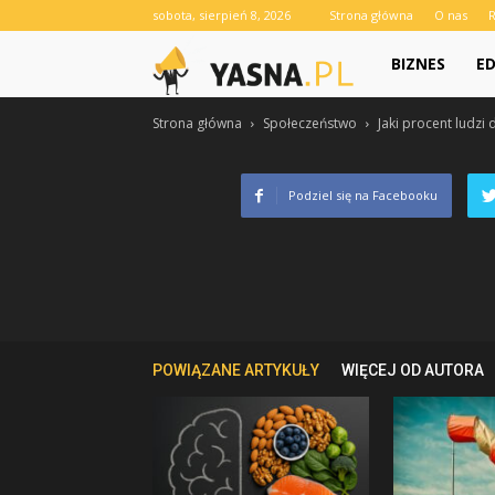
sobota, sierpień 8, 2026
Strona główna
O nas
Yasna.pl
BIZNES
E
Strona główna
Społeczeństwo
Jaki procent ludzi 
Podziel się na Facebooku
POWIĄZANE ARTYKUŁY
WIĘCEJ OD AUTORA