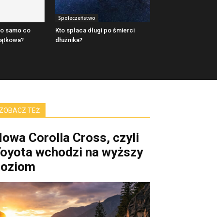
Społeczeństwo
 to samo co
Kto spłaca długi po śmierci
jątkowa?
dłużnika?
ZOBACZ TEŻ
owa Corolla Cross, czyli
oyota wchodzi na wyższy
poziom