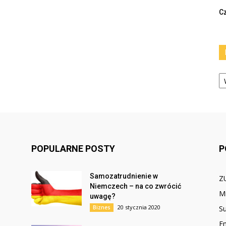
Cz
Ka
POPULARNE POSTY
P
Samozatrudnienie w
Z
Niemczech – na co zwrócić
Mi
uwagę?
20 stycznia 2020
Biznes
S
E