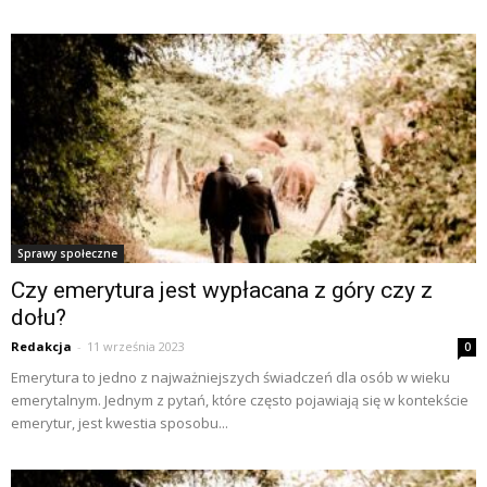
Sprawy społeczne
Czy emerytura jest wypłacana z góry czy z
dołu?
Redakcja
-
11 września 2023
0
Emerytura to jedno z najważniejszych świadczeń dla osób w wieku
emerytalnym. Jednym z pytań, które często pojawiają się w kontekście
emerytur, jest kwestia sposobu...