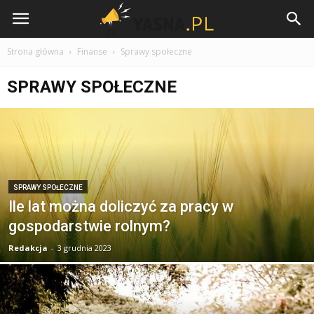
Yasna.pl
Strona główna
Finanse
Sprawy społeczne
SPRAWY SPOŁECZNE
SPRAWY SPOŁECZNE
Ile lat można doliczyć za pracy w
gospodarstwie rolnym?
Redakcja
-
3 grudnia 2023