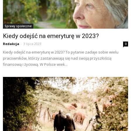
Sprawy społeczne
Kiedy odejść na emeryturę w 2023?
Redakcja
-
3 lipca 2023
0
Kiedy odejść na emeryturę w 2023? To pytanie zadaje sobie wielu
pracowników, którzy zastanawiają się nad swoją przyszłością
finansową i życiową. W Polsce wiek...