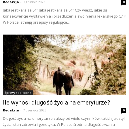
Redakcja
-
9 grudnia 2023
0
Jaka jest kara za L4? Jaka jest kara za L4? Czy wiesz, jakie są
konsekwencje wystawienia i przedłużenia zwolnienia lekarskiego (L4)?
W Polsce istnieją przepisy regulujące...
Sprawy społeczne
Ile wynosi długość życia na emeryturze?
Redakcja
-
7 czerwca 2023
0
Długość życia na emeryturze zależy od wielu czynników, takich jak styl
życia, stan zdrowia i genetyka. W Polsce średnia długość trwania