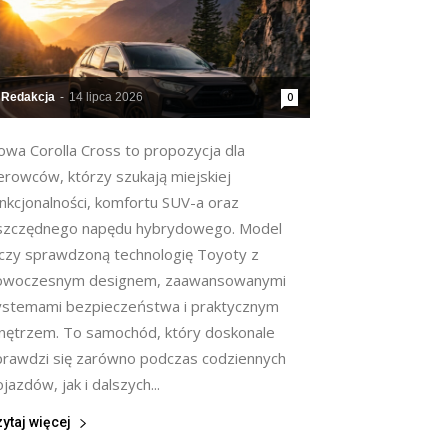
Redakcja
-
14 lipca 2026
0
owa Corolla Cross to propozycja dla
erowców, którzy szukają miejskiej
unkcjonalności, komfortu SUV-a oraz
szczędnego napędu hybrydowego. Model
ączy sprawdzoną technologię Toyoty z
owoczesnym designem, zaawansowanymi
ystemami bezpieczeństwa i praktycznym
nętrzem. To samochód, który doskonale
prawdzi się zarówno podczas codziennych
jazdów, jak i dalszych...
ytaj więcej