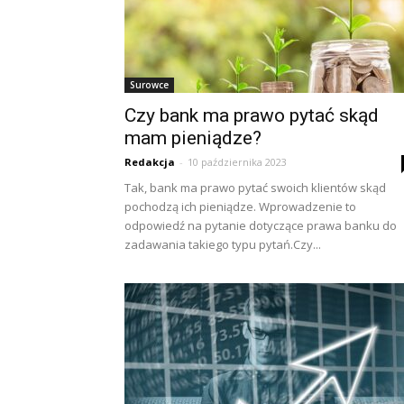
Surowce
Czy bank ma prawo pytać skąd
mam pieniądze?
Redakcja
-
10 października 2023
Tak, bank ma prawo pytać swoich klientów skąd
pochodzą ich pieniądze. Wprowadzenie to
odpowiedź na pytanie dotyczące prawa banku do
zadawania takiego typu pytań.Czy...