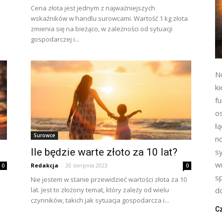
Cena złota jest jednym z najważniejszych
wskaźników w handlu surowcami. Wartość 1 kg złota
zmienia się na bieżąco, w zależności od sytuacji
gospodarczej i...
N
ki
f
o
ł
Surowce
n
Ile będzie warte złoto za 10 lat?
s
w
Redakcja
-
20 sierpnia 2023
0
0
s
Nie jestem w stanie przewidzieć wartości złota za 10
lat. Jest to złożony temat, który zależy od wielu
do
czynników, takich jak sytuacja gospodarcza i...
Cz