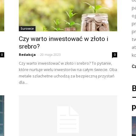
p
o
p
Surowce
p
Czy warto inwestować w złoto i
t
srebro?
a
k
Redakcja
-
20 maja 2023
0
0
Czy warto inwestować w złoto i srebro? To pytanie,
Cz
które nurtuje wielu inwestorów na całym świecie. Oba
metale szlachetne uchodzą za bezpieczną przystań
dla...
B
–
p