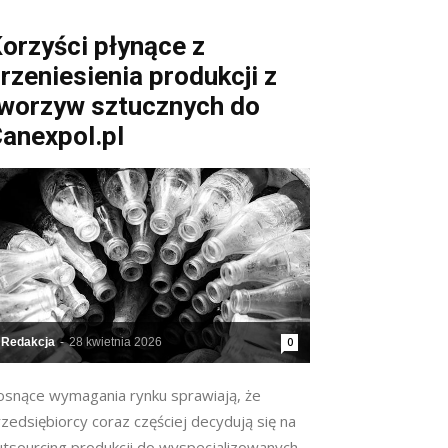
orzyści płynące z
rzeniesienia produkcji z
worzyw sztucznych do
anexpol.pl
Redakcja
-
28 kwietnia 2026
0
osnące wymagania rynku sprawiają, że
zedsiębiorcy coraz częściej decydują się na
utsourcing produkcji do wyspecjalizowanych