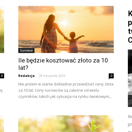
K
p
t
C
Surowce
Ile będzie kosztować złoto za 10
lat?
Redakcja
-
28 listopada 2023
0
0
Nie jestem w stanie dokładnie przewidzieć ceny złota
j.
za 10 lat. Ceny surowców są zależne od wielu
czynników, takich jak sytuacja na rynku światowym,...
R
pr
o