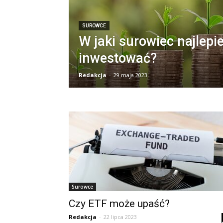
SUROWCE
W jaki surowiec najlepie
inwestować?
Redakcja
-
29 maja 2023
Surowce
Czy ETF może upaść?
Redakcja
-
22 lipca 2023