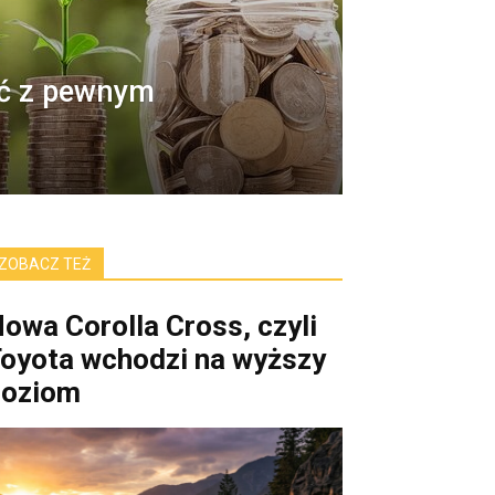
ć z pewnym
ZOBACZ TEŻ
owa Corolla Cross, czyli
oyota wchodzi na wyższy
poziom