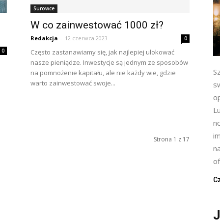
Surowce
W co zainwestować 1000 zł?
Redakcja
-
12 czerwca 2023
0
0
Często zastanawiamy się, jak najlepiej ulokować
nasze pieniądze. Inwestycje są jednym ze sposobów
S
na pomnożenie kapitału, ale nie każdy wie, gdzie
warto zainwestować swoje...
s
op
L
n
im
Strona 1 z 17
n
of
Cz
J