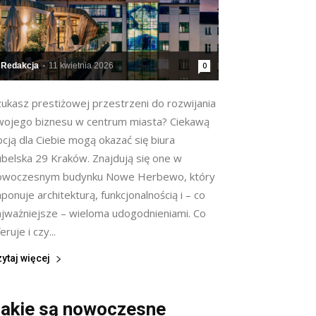
Redakcja
-
11 kwietnia 2026
0
zukasz prestiżowej przestrzeni do rozwijania
wojego biznesu w centrum miasta? Ciekawą
cją dla Ciebie mogą okazać się biura
ubelska 29 Kraków. Znajdują się one w
owoczesnym budynku Nowe Herbewo, który
ponuje architekturą, funkcjonalnością i – co
ajważniejsze – wieloma udogodnieniami. Co
eruje i czy...
ytaj więcej
akie są nowoczesne