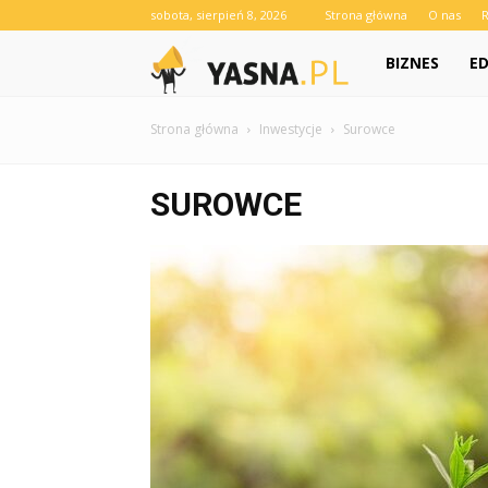
sobota, sierpień 8, 2026
Strona główna
O nas
Yasna.pl
BIZNES
E
Strona główna
Inwestycje
Surowce
SUROWCE