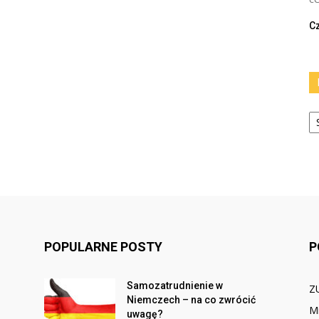
Cz
Ka
POPULARNE POSTY
P
Samozatrudnienie w
Z
Niemczech – na co zwrócić
Mi
uwagę?