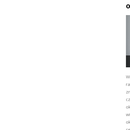
o
W
ra
zm
c
ok
w
o
ce