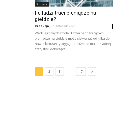
Surowce
Ile ludzi traci pieniądze na
giełdzie?
Redakcja
-
29 listopada 2023
Według różnych źródeł, liczba osób tracących
pieniądze na giełdzie może się wahać od kilku do
nawet kilkuset tysięcy. Jednakże nie ma dokładnej
statystyki dotyczącej...
...
1
2
3
17