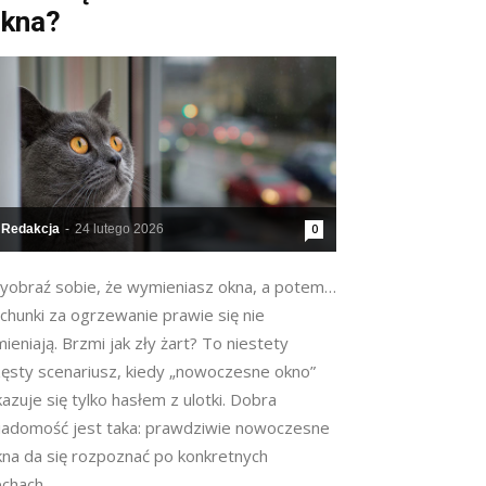
kna?
Redakcja
-
24 lutego 2026
0
yobraź sobie, że wymieniasz okna, a potem…
chunki za ogrzewanie prawie się nie
ieniają. Brzmi jak zły żart? To niestety
zęsty scenariusz, kiedy „nowoczesne okno”
azuje się tylko hasłem z ulotki. Dobra
iadomość jest taka: prawdziwie nowoczesne
kna da się rozpoznać po konkretnych
chach...