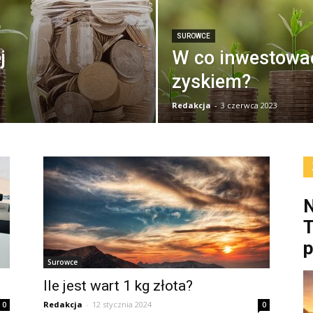
SUROWCE
j
W co inwestowa
zyskiem?
Redakcja
-
3 czerwca 2023
N
T
Surowce
Ile jest wart 1 kg złota?
Redakcja
-
12 stycznia 2024
0
0