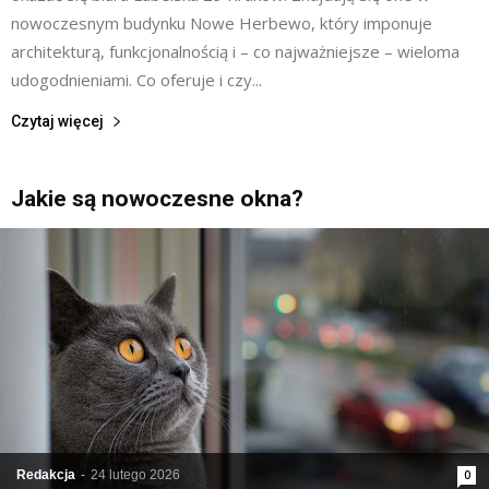
nowoczesnym budynku Nowe Herbewo, który imponuje
architekturą, funkcjonalnością i – co najważniejsze – wieloma
udogodnieniami. Co oferuje i czy...
Czytaj więcej
Jakie są nowoczesne okna?
Redakcja
-
24 lutego 2026
0