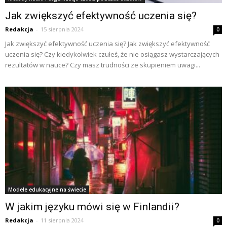
Jak zwiększyć efektywność uczenia się?
Redakcja
-
15 sierpnia 2024
0
Jak zwiększyć efektywność uczenia się? Jak zwiększyć efektywność
uczenia się? Czy kiedykolwiek czułeś, że nie osiągasz wystarczających
rezultatów w nauce? Czy masz trudności ze skupieniem uwagi...
Modele edukacyjne na świecie
W jakim języku mówi się w Finlandii?
Redakcja
-
11 sierpnia 2024
0