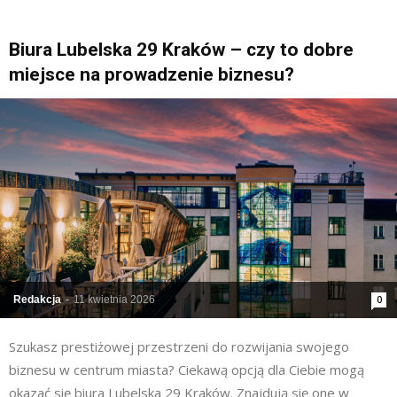
Biura Lubelska 29 Kraków – czy to dobre
miejsce na prowadzenie biznesu?
Redakcja
-
11 kwietnia 2026
0
Szukasz prestiżowej przestrzeni do rozwijania swojego
biznesu w centrum miasta? Ciekawą opcją dla Ciebie mogą
okazać się biura Lubelska 29 Kraków. Znajdują się one w