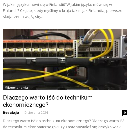
W jakim języku mówi się w Finlandii? W jakim języku mówi się w
Finlandii? Często, kiedy myślimy o kraju takim jak Finlandia, pierwsze
skojarzenia wiążą się...
Mikroekonomia
Dlaczego warto iść do technikum
ekonomicznego?
Redakcja
-
10 sierpnia 2024
0
Dlaczego warto iść do technikum ekonomicznego? Dlaczego warto iść
do technikum ekonomicznego? Czy zastanawiałeś się kiedykolwiek,