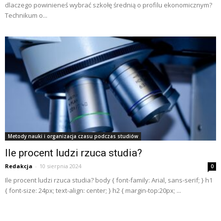
dlaczego powinieneś wybrać szkołę średnią o profilu ekonomicznym?
Technikum o...
Metody nauki i organizacja czasu podczas studiów
Ile procent ludzi rzuca studia?
Redakcja
-
10 sierpnia 2024
0
Ile procent ludzi rzuca studia? body { font-family: Arial, sans-serif; } h1
{ font-size: 24px; text-align: center; } h2 { margin-top:20px; ...