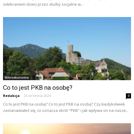
odebraniem dzieci przez służby socjalne w...
Mikroekonomia
Co to jest PKB na osobę?
Redakcja
-
25 września 2024
0
Co to jest PKB na osobę? Co to jest PKB na osobę? Czy kiedykolwiek
zastanawiałeś się, co oznacza skrót "PKB" i jak wpływa on na nasze...