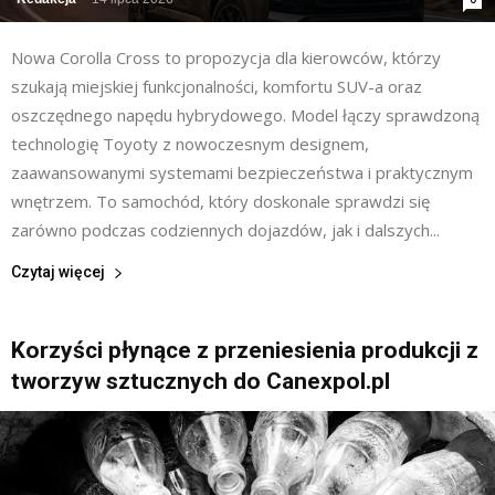
Nowa Corolla Cross to propozycja dla kierowców, którzy
szukają miejskiej funkcjonalności, komfortu SUV-a oraz
oszczędnego napędu hybrydowego. Model łączy sprawdzoną
technologię Toyoty z nowoczesnym designem,
zaawansowanymi systemami bezpieczeństwa i praktycznym
wnętrzem. To samochód, który doskonale sprawdzi się
zarówno podczas codziennych dojazdów, jak i dalszych...
Czytaj więcej
Korzyści płynące z przeniesienia produkcji z
tworzyw sztucznych do Canexpol.pl