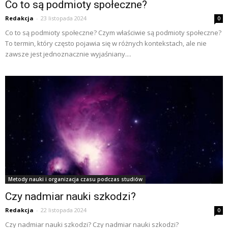
Co to są podmioty społeczne?
Redakcja
-
23 listopada 2024
0
Co to są podmioty społeczne? Czym właściwie są podmioty społeczne?
To termin, który często pojawia się w różnych kontekstach, ale nie
zawsze jest jednoznacznie wyjaśniany....
Metody nauki i organizacja czasu podczas studiów
Czy nadmiar nauki szkodzi?
Redakcja
-
22 listopada 2024
0
Czy nadmiar nauki szkodzi? Czy nadmiar nauki szkodzi?