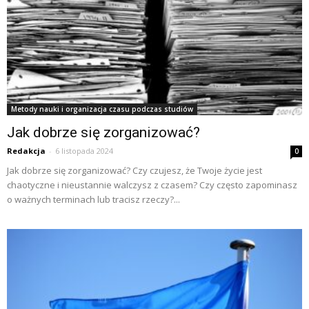
Metody nauki i organizacja czasu podczas studiów
Jak dobrze się zorganizować?
Redakcja
-
6 listopada 2024
0
Jak dobrze się zorganizować? Czy czujesz, że Twoje życie jest
chaotyczne i nieustannie walczysz z czasem? Czy często zapominasz
o ważnych terminach lub tracisz rzeczy?...