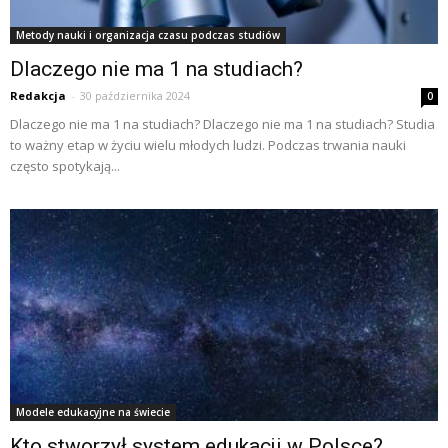
Metody nauki i organizacja czasu podczas studiów
Dlaczego nie ma 1 na studiach?
Redakcja
-
30 października 2024
0
Dlaczego nie ma 1 na studiach? Dlaczego nie ma 1 na studiach? Studia
to ważny etap w życiu wielu młodych ludzi. Podczas trwania nauki
często spotykają...
Modele edukacyjne na świecie
Kto stworzył system edukacji w Polsce?