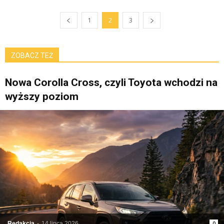
1
2
3
ZOBACZ TEŻ
Nowa Corolla Cross, czyli Toyota wchodzi na
wyższy poziom
Redakcja
-
14 lipca 2026
0